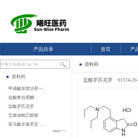
产品目录
首页
产
原料药
原料药
盐酸罗匹尼罗 91374-20-
· 甲磺酸加雷沙星一...
· 盐酸鲁拉西酮
· 盐酸罗匹尼罗
· 艾曲波帕乙醇胺
· 富马酸非索罗定，...
more>>>